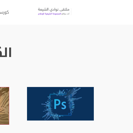
كورس
ال