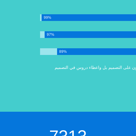
99%
97%
89%
ون على التصميم بل واعطاء دروس في التصميم