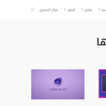
يم
برامج
الصور
مركز التحميل
ا